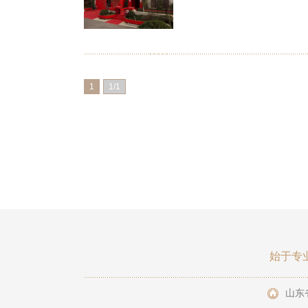
1
1/1
始于专
山东